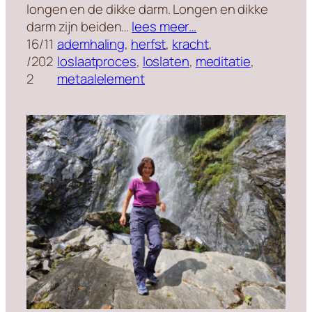
longen en de dikke darm. Longen en dikke
darm zijn beiden…
lees meer…
16/11
ademhaling
, 
herfst
, 
kracht
, 
/202
loslaatproces
, 
loslaten
, 
meditatie
, 
2
metaalelement