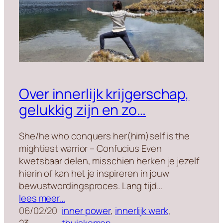
Over innerlijk krijgerschap,
gelukkig zijn en zo…
She/he who conquers her(him)self is the
mightiest warrior – Confucius Even
kwetsbaar delen, misschien herken je jezelf
hierin of kan het je inspireren in jouw
bewustwordingsproces. Lang tijd…
lees meer…
06/02/20
inner power
, 
innerlijk werk
, 
23
thuiskomen