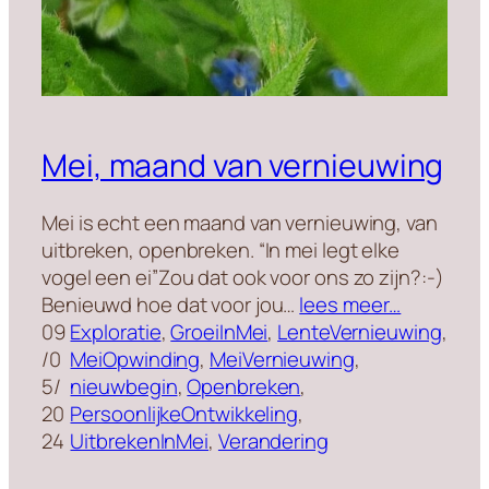
Mei, maand van vernieuwing
Mei is echt een maand van vernieuwing, van
uitbreken, openbreken. “In mei legt elke
vogel een ei”Zou dat ook voor ons zo zijn?:-)
Benieuwd hoe dat voor jou…
lees meer…
09
Exploratie
, 
GroeiInMei
, 
LenteVernieuwing
, 
/0
MeiOpwinding
, 
MeiVernieuwing
, 
5/
nieuwbegin
, 
Openbreken
, 
20
PersoonlijkeOntwikkeling
, 
24
UitbrekenInMei
, 
Verandering