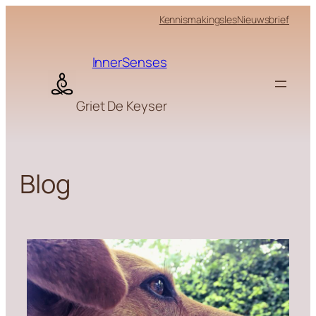
Skip
Kennismakingsles
Nieuwsbrief
to
content
InnerSenses
Griet De Keyser
Blog