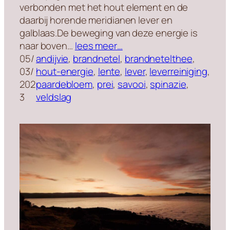
verbonden met het hout element en de
daarbij horende meridianen lever en
galblaas.De beweging van deze energie is
naar boven…
lees meer…
05/
andijvie
, 
brandnetel
, 
brandnetelthee
, 
03/
hout-energie
, 
lente
, 
lever
, 
leverreiniging
, 
202
paardebloem
, 
prei
, 
savooi
, 
spinazie
, 
3
veldslag