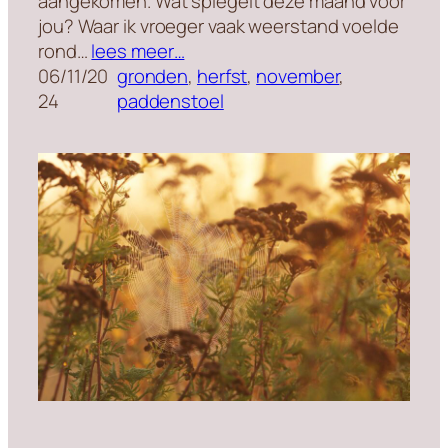
aangekomen. Wat spiegelt deze maand voor
jou? Waar ik vroeger vaak weerstand voelde
rond…
lees meer…
06/11/20
gronden
, 
herfst
, 
november
, 
24
paddenstoel