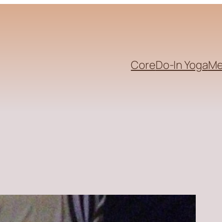
Core
Do-In Yoga
Me