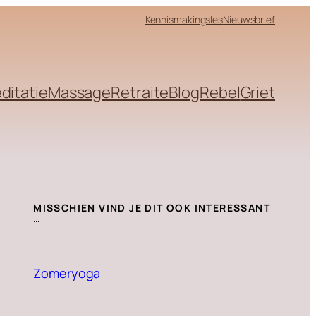
Kennismakingsles
Nieuwsbrief
ditatie
Massage
Retraite
Blog
Rebel
Griet
MISSCHIEN VIND JE DIT OOK INTERESSANT
…
Zomeryoga