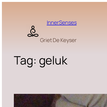
Skip
to
content
InnerSenses
Griet De Keyser
Tag:
geluk