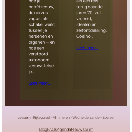
hoe je
als een reis
hoofdzenuw,
terug naar de
de nervus
jaren ’70, vol
vagus, als
vrijheid,
schakel werkt
idealen en
tussen je
zelfontdekking.
hersenen en
Coelho…
organen — en
Lees meer…
hoe een
verstoord
autonoom
zenuwstelsel
je…
Lees meer…
Lessen in Rijkevorsel – Vlimmeren – Wechelderzande – Zoersel
Blog
FAQs
Agenda
Nieuwsbrief