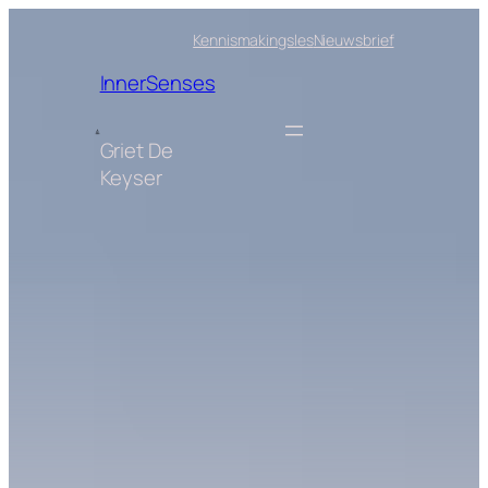
Skip
Kennismakingsles
Nieuwsbrief
to
content
InnerSenses
Griet De
Keyser