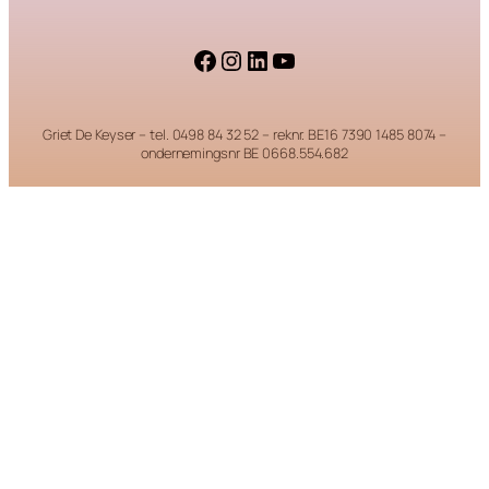
Facebook
Instagram
LinkedIn
YouTube
Griet De Keyser – tel. 0498 84 32 52 – reknr. BE16 7390 1485 8074 –
ondernemingsnr BE 0668.554.682