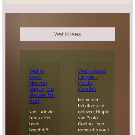
Wat ik lees
Wat ik
Wat ik lees:
lees:
Hippie –
Nervus
Paulo
Vagus, de
Coelho
sleutel tot
Momenteel
rust
heb ik zojuist
van Ludovic
gelezen; Hippie
Leroux Het
van Paulo
boek
Coelho – een
beschrijft
roman die voelt