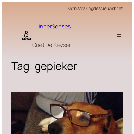
Skip
Kennismakingsles
Nieuwsbrief
to
content
InnerSenses
Griet De Keyser
Tag:
gepieker