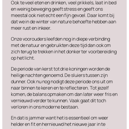
Ook te veel eten en drinken, veel prikkels, laat in bed
en weinig beweging geeft stress en geeft ons
meestal ook niet echt een fijn gevoel. Daar komt bij
dat we in de winter van nature behoefte hebben aan
meer rust en inkeer.
Onze voorouders leefden nog in diepe verbinding
met de natuur en gebruikten deze tijd dan ook om
zich terug te trekken in het donker ter voorbereiding
op het licht.
De periode van kerst tot drie koningen worden de
heilige nachten genoemd. De sluiers tussen zijn
dunner. Ook nu nog nodigt deze periode ons uit om
naar binnen te keren en te reflecteren. Tot jezelf
komen, de balans opmaken om dan later weer fris en
vernieuwd verder te kunnen. Vaak gaat dit toch
verloren in ons moderne bestaan.
En dat is jammer want het is essentieel om weer
helder en fit en hernieuwd het nieuwe jaar in te