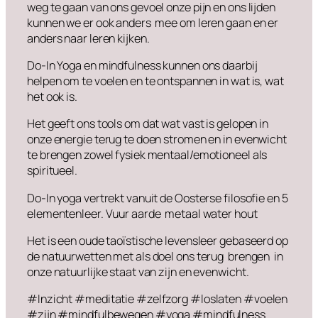
weg te gaan van ons gevoel onze pijn en ons lijden
kunnen we er ook anders mee om leren gaan en er
anders naar leren kijken.
Do-In Yoga en mindfulness kunnen ons daarbij
helpen om te voelen en te ontspannen in wat is, wat
het ook is.
Het geeft ons tools om dat wat vast is gelopen in
onze energie terug te doen stromen en in evenwicht
te brengen zowel fysiek mentaal/emotioneel als
spiritueel.
Do-In yoga vertrekt vanuit de Oosterse filosofie en 5
elementenleer. Vuur aarde metaal water hout
Het is een oude taoïstische levensleer gebaseerd op
de natuurwetten met als doel ons terug brengen in
onze natuurlijke staat van zijn en evenwicht.
#Inzicht #meditatie #zelfzorg #loslaten #voelen
#zijn #mindfulbewegen #yoga #mindfulness