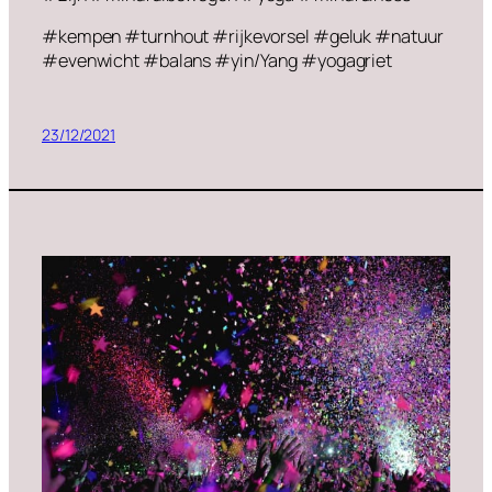
#kempen #turnhout #rijkevorsel #geluk #natuur
#evenwicht #balans #yin/Yang #yogagriet
23/12/2021