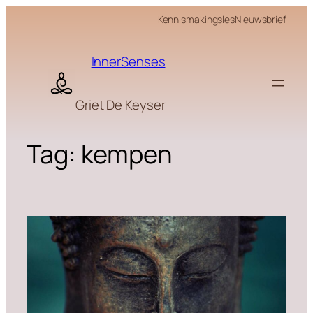
Skip
Kennismakingsles
Nieuwsbrief
to
content
InnerSenses
Griet De Keyser
Tag:
kempen