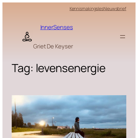
Skip
Kennismakingsles
Nieuwsbrief
to
content
InnerSenses
Griet De Keyser
Tag:
levensenergie