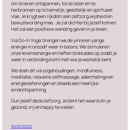
om te leren ontspannen, los te laten en te
herbronnen op lichamelijk, geestelijk en spiritueel
vlak. Je krijgt een rijkdom aan zelfzorg,wijsheid en
bewustwording mee. Je zal dichter bij jezelf komen.
Het zal een positieve wending geven in je leven.
Via Do-In Yoga brengen we de yinne en yange
energie in onszelf weer in balans. We stimuleren
onze levensenergie en heffen blokkades op zodat je
weer in verbinding komt met wie je werkelijk bent.
We doen dit via yogahoudingen, mindfulness,
meditatie, relaxatie zelfmassage, ademhalings en
energieoefeningen en steeds een heerlijke
eindontspanning.
Gun jezelf deze zelfzorg. Je bent het waard om je
gezond, vrij en happy te voelen.
30/07/2022