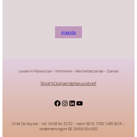
Agenda
Lessen in Rijkevorsel – Vlimmeren – Wechelderzande – Zoersel
Blog
FAQs
Agenda
Nieuwsbrief
Facebook
Instagram
LinkedIn
YouTube
Griet De Keyser – tel. 0498 84 32 52 – reknr. BE16 7390 1485 8074 –
ondernemingsnr BE 0668.554.682