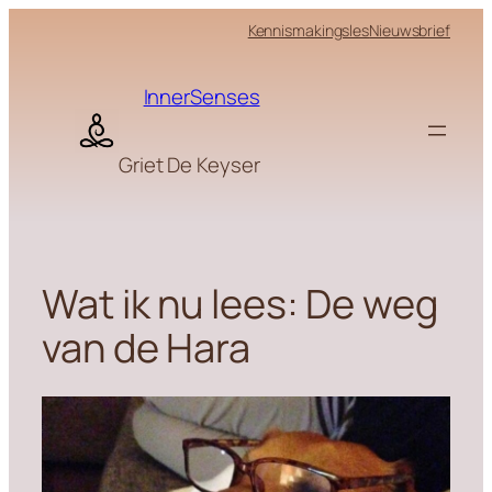
Skip
Kennismakingsles
Nieuwsbrief
to
content
InnerSenses
Griet De Keyser
Wat ik nu lees: De weg
van de Hara